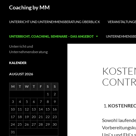
Search
Coaching by MM
SKIP TO CONTENT
UNTERRICHT UND UNTERNEHMENSBERATUNG ÜBERBLICK
VERANSTALTUNGE
UNTERRICHT, COACHING, SEMINARE – DAS ANGEBOT
UNTERNEHMENSBE
Unterricht und
Unternehmensberatung
KALENDER
KOSTE
AUGUST 2026
CONTR
M
T
W
T
F
S
S
1
2
3
4
5
6
7
8
9
KOSTENREC
10
11
12
13
14
15
16
17
18
19
20
21
22
23
Sowohl laufende
24
25
26
27
28
29
30
Vorbereitungskur
31
Uni`s und FH`s s