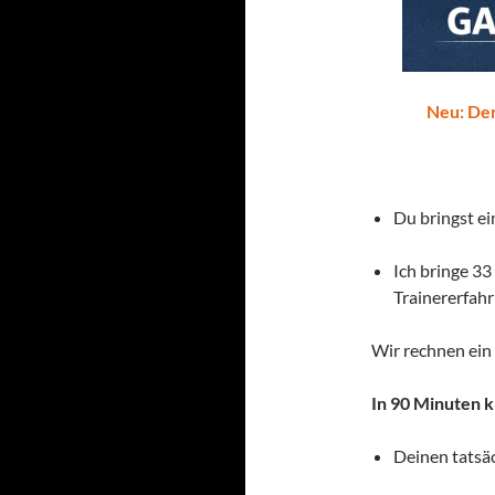
Neu: Der
Du bringst ei
Ich bringe 3
Trainererfah
Wir rechnen ein 
In 90 Minuten k
Deinen tatsä