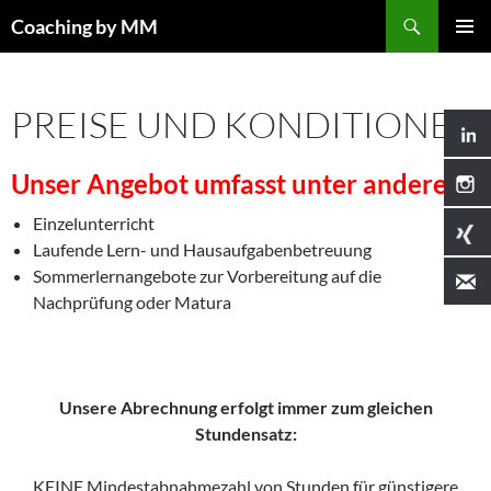
Search
Coaching by MM
SKIP
PRIMAR
TO
MENU
CONTENT
PREISE UND KONDITIONEN
Unser Angebot umfasst unter anderem
Einzelunterricht
Laufende Lern- und Hausaufgabenbetreuung
Sommerlernangebote zur Vorbereitung auf die
Nachprüfung oder Matura
Unsere Abrechnung erfolgt immer zum gleichen
Stundensatz:
KEINE Mindestabnahmezahl von Stunden für günstigere