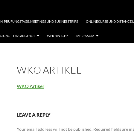
N, PRÜFUNGSTAGE, MEETINGS UND BUSINESSTRIPS
ONLINEKURSE UND DISTANCE 
TUNG – DAS ANGEBOT
WER BIN ICH?
IMPRESSUM
WKO ARTIKEL
WKO Artikel
LEAVE A REPLY
Your email address will not be published.
Required fields are 