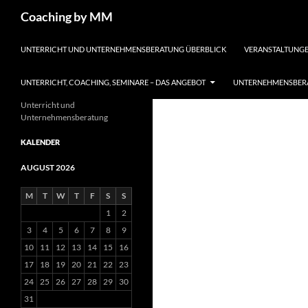
Search
Coaching by MM
SKIP TO CONTENT
UNTERRICHT UND UNTERNEHMENSBERATUNG ÜBERBLICK
VERANSTALTUNGE
UNTERRICHT, COACHING, SEMINARE – DAS ANGEBOT
UNTERNEHMENSBERA
Unterricht und
Unternehmensberatung
KALENDER
AUGUST 2026
M
T
W
T
F
S
S
1
2
3
4
5
6
7
8
9
10
11
12
13
14
15
16
17
18
19
20
21
22
23
24
25
26
27
28
29
30
31