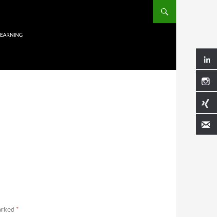
LEARNING
marked
*